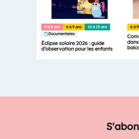
0 à 5 ans
6 à 9 ans
10 à 15 ans
6 à 9
Documentaires
Comm
dans 
Éclipse solaire 2026 : guide
balc
d’observation pour les enfants
S'abon