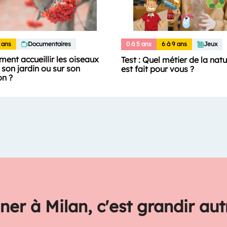
 ans
Documentaires
0 à 5 ans
6 à 9 ans
Jeux
ent accueillir les oiseaux
Test : Quel métier de la nat
son jardin ou sur son
est fait pour vous ?
on ?
ner à Milan, c'est grandir au