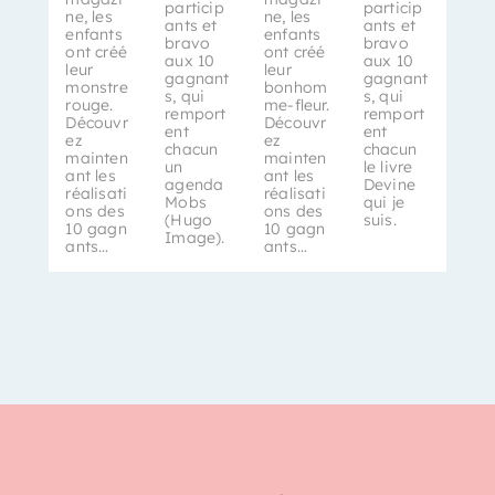
particip
particip
ne, les
ne, les
ants et
ants et
enfants
enfants
bravo
bravo
ont créé
ont créé
aux 10
aux 10
leur
leur
gagnant
gagnant
monstre
bonhom
s, qui
s, qui
rouge.
me-fleur.
remport
remport
Découvr
Découvr
ent
ent
ez
ez
chacun
chacun
mainten
mainten
un
le livre
ant les
ant les
agenda
Devine
réalisati
réalisati
Mobs
qui je
ons des
ons des
(Hugo
suis.
10 gagn
10 gagn
Image).
ants…
ants…