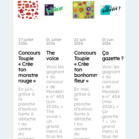
27 juillet
01 juillet
22 juin
01 juin
2026
2026
2026
2026
Concours
The
Concours
Ça
Toupie
voice
Toupie
gazette ?
« Crée
« Crée
Voici les
Voici les
ton
ton
gagnant
gagnant
monstre
bonhomme-
s du
s du
rouge »
fleur »
concour
concour
s de
s de
En juin,
En mai,
Mordelir
Mordelir
grâce à
grâce à
e n° 455
e n° 454
la
la
(juin
(mai
planche
planche
2026), «
2026), «
d’autoco
d’autoco
The
Ça
llants à
llants à
voice ».
gazette
détache
détache
Un
? ». Un
r au
r au
grand
grand
centre
centre
merci à
merci à
du
du
tous les
tous les
magazi
magazi