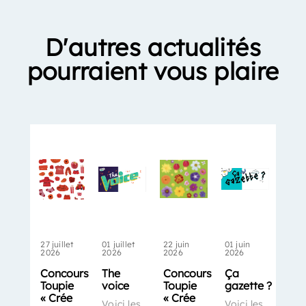
D'autres actualités
pourraient vous plaire
27 juillet
01 juillet
22 juin
01 juin
2026
2026
2026
2026
Concours
The
Concours
Ça
Toupie
voice
Toupie
gazette ?
« Crée
« Crée
Voici les
Voici les