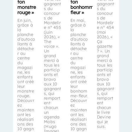
ton
ton
gagnant
gagnant
monstre
bonhomme-
s du
s du
rouge »
fleur »
concour
concour
s de
s de
En juin,
En mai,
Mordelir
Mordelir
grâce à
grâce à
e n° 455
e n° 454
la
la
(juin
(mai
planche
planche
2026), «
2026), «
d’autoco
d’autoco
The
Ça
llants à
llants à
voice ».
gazette
détache
détache
Un
? ». Un
r au
r au
grand
grand
centre
centre
merci à
merci à
du
du
tous les
tous les
magazi
magazi
particip
particip
ne, les
ne, les
ants et
ants et
enfants
enfants
bravo
bravo
ont créé
ont créé
aux 10
aux 10
leur
leur
gagnant
gagnant
monstre
bonhom
s, qui
s, qui
rouge.
me-fleur.
remport
remport
Découvr
Découvr
ent
ent
ez
ez
chacun
chacun
mainten
mainten
un
le livre
ant les
ant les
agenda
Devine
réalisati
réalisati
Mobs
qui je
ons des
ons des
(Hugo
suis.
10 gagn
10 gagn
Image).