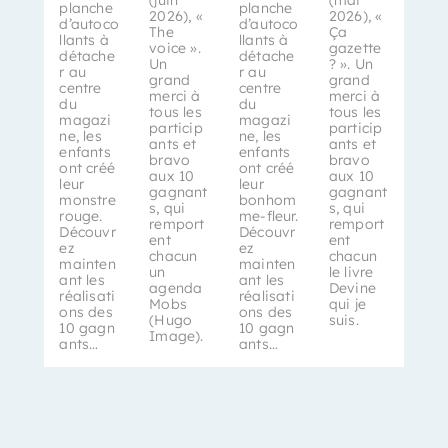
planche
planche
2026), «
2026), «
d’autoco
d’autoco
The
Ça
llants à
llants à
voice ».
gazette
détache
détache
Un
? ». Un
r au
r au
grand
grand
centre
centre
merci à
merci à
du
du
tous les
tous les
magazi
magazi
particip
particip
ne, les
ne, les
ants et
ants et
enfants
enfants
bravo
bravo
ont créé
ont créé
aux 10
aux 10
leur
leur
gagnant
gagnant
monstre
bonhom
s, qui
s, qui
rouge.
me-fleur.
remport
remport
Découvr
Découvr
ent
ent
ez
ez
chacun
chacun
mainten
mainten
un
le livre
ant les
ant les
agenda
Devine
réalisati
réalisati
Mobs
qui je
ons des
ons des
(Hugo
suis.
10 gagn
10 gagn
Image).
ants…
ants…