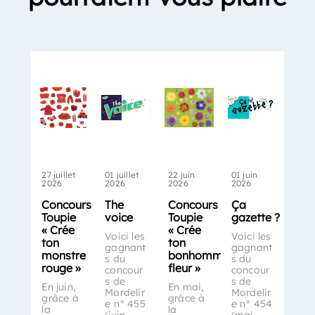
27 juillet
01 juillet
22 juin
01 juin
2026
2026
2026
2026
Concours
The
Concours
Ça
Toupie
voice
Toupie
gazette ?
« Crée
« Crée
Voici les
Voici les
ton
ton
gagnant
gagnant
monstre
bonhomme-
s du
s du
rouge »
fleur »
concour
concour
s de
s de
En juin,
En mai,
Mordelir
Mordelir
grâce à
grâce à
e n° 455
e n° 454
la
la
(juin
(mai