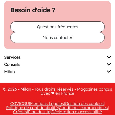
Besoin d'aide ?
Questions fréquentes
Nous contacter
Services
Conseils
Milan
© 2026 - Milan - Tous droits réservés - Magazines conçus
avec ❤ en France
CGV
|
CGU
|
Mentions Légales
|
Gestion des cookies
|
Politique de confidentialité
|
Conditions commerciales
|
Crédits
|
Plan du site
|
Déclaration d'accessibilité