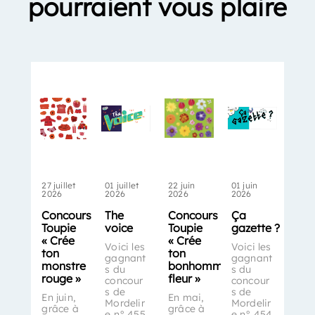
pourraient vous plaire
27 juillet
01 juillet
22 juin
01 juin
2026
2026
2026
2026
Concours
The
Concours
Ça
Toupie
voice
Toupie
gazette ?
« Crée
« Crée
Voici les
Voici les
ton
ton
gagnant
gagnant
monstre
bonhomme-
s du
s du
rouge »
fleur »
concour
concour
s de
s de
En juin,
En mai,
Mordelir
Mordelir
grâce à
grâce à
e n° 455
e n° 454