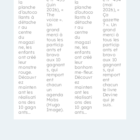
la
la
(juin
(mai
planche
planche
2026), «
2026), «
d’autoco
d’autoco
The
Ça
llants à
llants à
voice ».
gazette
détache
détache
Un
? ». Un
r au
r au
grand
grand
centre
centre
merci à
merci à
du
du
tous les
tous les
magazi
magazi
particip
particip
ne, les
ne, les
ants et
ants et
enfants
enfants
bravo
bravo
ont créé
ont créé
aux 10
aux 10
leur
leur
gagnant
gagnant
monstre
bonhom
s, qui
s, qui
rouge.
me-fleur.
remport
remport
Découvr
Découvr
ent
ent
ez
ez
chacun
chacun
mainten
mainten
un
le livre
ant les
ant les
agenda
Devine
réalisati
réalisati
Mobs
qui je
ons des
ons des
(Hugo
suis.
10 gagn
10 gagn
Image).
ants…
ants…