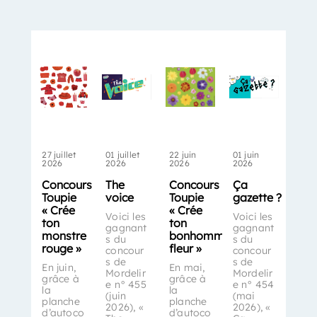
27 juillet
01 juillet
22 juin
01 juin
2026
2026
2026
2026
Concours
The
Concours
Ça
Toupie
voice
Toupie
gazette ?
« Crée
« Crée
Voici les
Voici les
ton
ton
gagnant
gagnant
monstre
bonhomme-
s du
s du
rouge »
fleur »
concour
concour
s de
s de
En juin,
En mai,
Mordelir
Mordelir
grâce à
grâce à
e n° 455
e n° 454
la
la
(juin
(mai
planche
planche
2026), «
2026), «
d’autoco
d’autoco