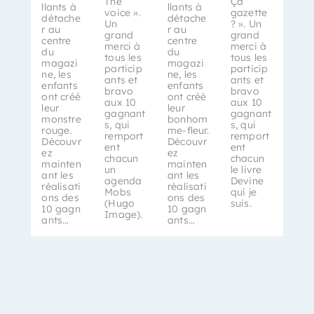
The
Ça
llants à
llants à
voice ».
gazette
détache
détache
Un
? ». Un
r au
r au
grand
grand
centre
centre
merci à
merci à
du
du
tous les
tous les
magazi
magazi
particip
particip
ne, les
ne, les
ants et
ants et
enfants
enfants
bravo
bravo
ont créé
ont créé
aux 10
aux 10
leur
leur
gagnant
gagnant
monstre
bonhom
s, qui
s, qui
rouge.
me-fleur.
remport
remport
Découvr
Découvr
ent
ent
ez
ez
chacun
chacun
mainten
mainten
un
le livre
ant les
ant les
agenda
Devine
réalisati
réalisati
Mobs
qui je
ons des
ons des
(Hugo
suis.
10 gagn
10 gagn
Image).
ants…
ants…