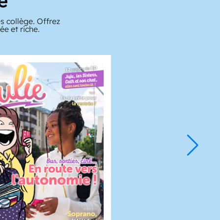
e
s collège. Offrez
e et riche.