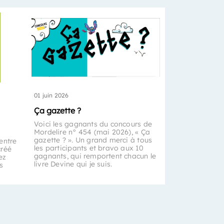
01 juin 2026
Ça gazette ?
Voici les gagnants du concours de
Mordelire n° 454 (mai 2026), « Ça
gazette ? ». Un grand merci à tous
entre
les participants et bravo aux 10
créé
gagnants, qui remportent chacun le
ez
livre Devine qui je suis.
s