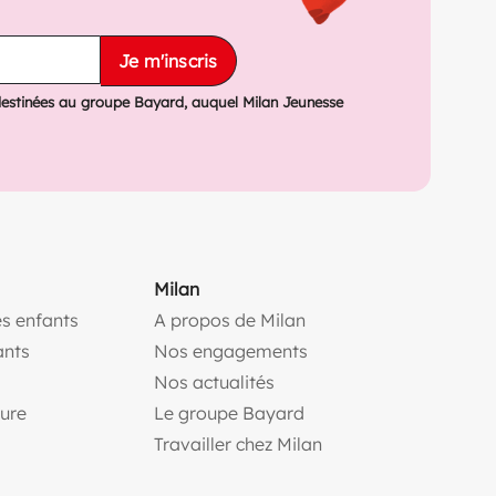
Je m'inscris
destinées au groupe Bayard, auquel Milan Jeunesse
Milan
s enfants
A propos de Milan
(ouvre une nouvelle fe
ants
Nos engagements
(ouvre une nouvelle fenêtr
Nos actualités
(ouvre une nouvelle fenêtre)
(ouvre une nouvelle fen
ture
Le groupe Bayard
(ouvre une nouvelle f
Travailler chez Milan