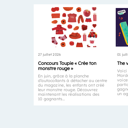
27 juillet 2026
01 juil
Concours Toupie « Crée ton
The 
monstre rouge »
Voici
Morde
En juin, grâce à la planche
voice
d’autocollants à détacher au centre
parti
du magazine, les enfants ont créé
gagna
leur monstre rouge. Découvrez
un a
maintenant les réalisations des
10 gagnants…