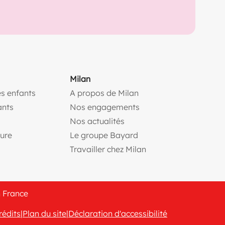
Milan
s enfants
A propos de Milan
(ouvre une nouvelle fe
ants
Nos engagements
(ouvre une nouvelle fenêtr
Nos actualités
(ouvre une nouvelle fenêtre)
(ouvre une nouvelle fen
ture
Le groupe Bayard
(ouvre une nouvelle f
Travailler chez Milan
n France
rédits
|
Plan du site
|
Déclaration d'accessibilité