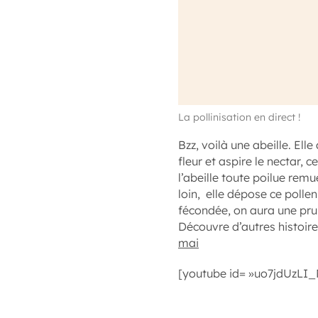
La pollinisation en direct !
Bzz, voilà une abeille. Elle
fleur et aspire le nectar, c
l’abeille toute poilue remu
loin, elle dépose ce pollen s
fécondée, on aura une prune
Découvre d’autres histoire
mai
[youtube id= »uo7jdUzLI_