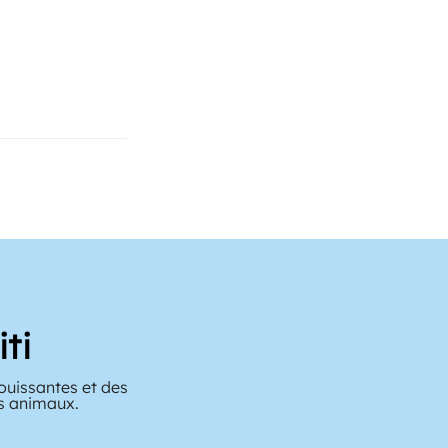
ti
ouissantes et des
es animaux.