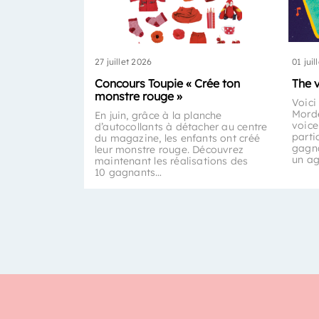
27 juillet 2026
01 juil
Concours Toupie « Crée ton
The 
monstre rouge »
Voici
Morde
En juin, grâce à la planche
voice
d’autocollants à détacher au centre
parti
du magazine, les enfants ont créé
gagna
leur monstre rouge. Découvrez
un a
maintenant les réalisations des
10 gagnants…