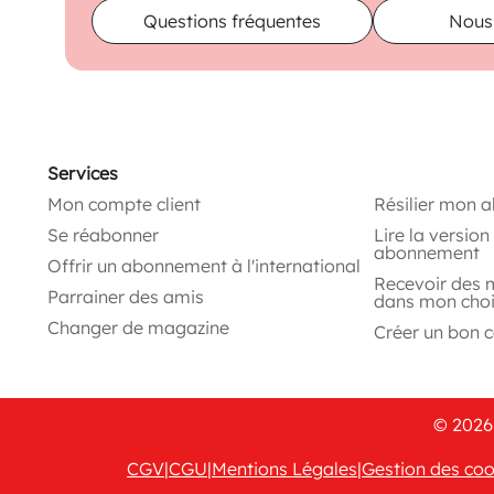
Questions fréquentes
Nous
Services
Mon compte client
Résilier mon 
Se réabonner
Lire la versio
abonnement
Offrir un abonnement à l'international
Recevoir des 
Parrainer des amis
dans mon cho
Changer de magazine
Créer un bon 
© 2026 
CGV
|
CGU
|
Mentions Légales
|
Gestion des coo