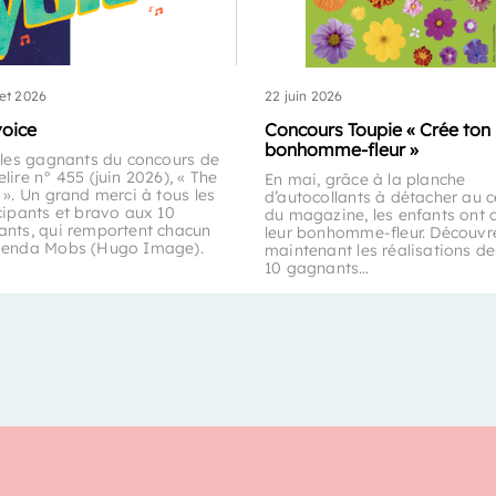
let 2026
22 juin 2026
voice
Concours Toupie « Crée ton
bonhomme-fleur »
 les gagnants du concours de
lire n° 455 (juin 2026), « The
En mai, grâce à la planche
 ». Un grand merci à tous les
d’autocollants à détacher au c
cipants et bravo aux 10
du magazine, les enfants ont 
nts, qui remportent chacun
leur bonhomme-fleur. Découvr
genda Mobs (Hugo Image).
maintenant les réalisations de
10 gagnants…