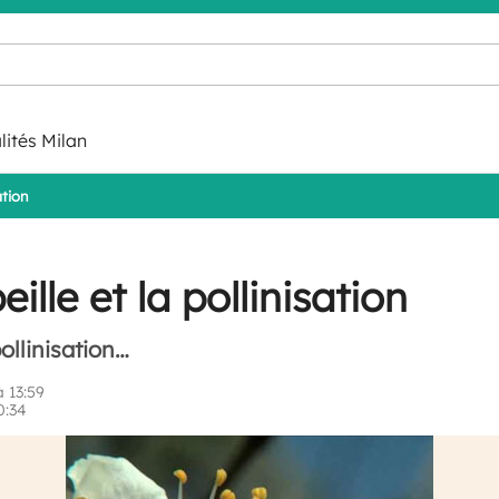
lités Milan
ation
beille et la pollinisation
pollinisation…
 13:59
0:34