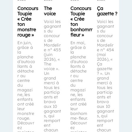
Concours
The
Concours
Ça
Toupie
voice
Toupie
gazette ?
« Crée
« Crée
Voici les
Voici les
ton
ton
gagnant
gagnant
monstre
bonhomme-
s du
s du
rouge »
fleur »
concour
concour
s de
s de
En juin,
En mai,
Mordelir
Mordelir
grâce à
grâce à
e n° 455
e n° 454
la
la
(juin
(mai
planche
planche
2026), «
2026), «
d’autoco
d’autoco
The
Ça
llants à
llants à
voice ».
gazette
détache
détache
Un
? ». Un
r au
r au
grand
grand
centre
centre
merci à
merci à
du
du
tous les
tous les
magazi
magazi
particip
particip
ne, les
ne, les
ants et
ants et
enfants
enfants
bravo
bravo
ont créé
ont créé
aux 10
aux 10
leur
leur
gagnant
gagnant
monstre
bonhom
s, qui
s, qui
rouge.
me-fleur.
remport
remport
Découvr
Découvr
ent
ent
ez
ez
chacun
chacun