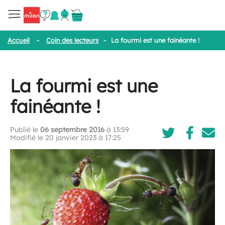
Accueil
-
Coin des lecteurs
-
La fourmi est une fainéante !
La fourmi est une
fainéante !
Publié le
06 septembre 2016
à 13:59
Modifié le 20 janvier 2023 à 17:25