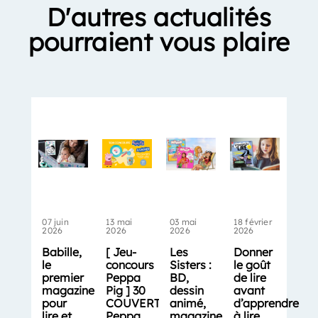
D'autres actualités
pourraient vous plaire
07 juin
13 mai
03 mai
18 février
2026
2026
2026
2026
Babille,
[ Jeu-
Les
Donner
le
concours
Sisters :
le goût
premier
Peppa
BD,
de lire
magazine
Pig ] 30
dessin
avant
pour
COUVERTS
animé,
d’apprendre
lire et
Peppa
magazine…
à lire,