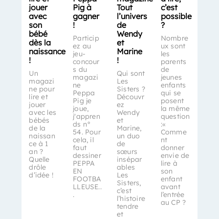
jouer
Pig à
Tout
c’est
avec
gagner
l’univers
possible
son
!
de
?
bébé
Wendy
Particip
Nombre
dès la
et
ez au
ux sont
naissance
Marine
jeu-
les
!
!
concour
parents
s du
de
Un
Qui sont
magazi
jeunes
magazi
Les
ne
enfants
ne pour
Sisters ?
Peppa
qui se
lire et
Découvr
Pig je
posent
jouer
ez
joue,
la même
avec les
Wendy
j'appren
question
bébés
et
ds n°
:«
de la
Marine,
54. Pour
Comme
naissan
un duo
cela, il
nt
ce à 1
de
faut
donner
an ?
sœurs
dessiner
envie de
Quelle
insépar
PEPPA
lire à
drôle
ables
EN
son
d’idée !
Les
FOOTBA
enfant
Sisters,
LLEUSE..
avant
c’est
.
l’entrée
l’histoire
au CP ?
tendre
et