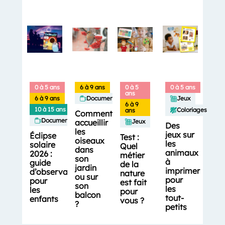
0 à 5 ans
6 à 9 ans
0 à 5
0 à 5 ans
ans
6 à 9 ans
Documentaires
Jeux
6 à 9
10 à 15 ans
Coloriages
ans
Comment
Documentaires
accueillir
Jeux
Des
les
jeux sur
Éclipse
Test :
oiseaux
les
solaire
Quel
dans
animaux
2026 :
métier
son
à
guide
de la
jardin
imprimer
d’observation
nature
ou sur
pour
pour
est fait
son
les
les
pour
balcon
tout-
enfants
vous ?
?
petits