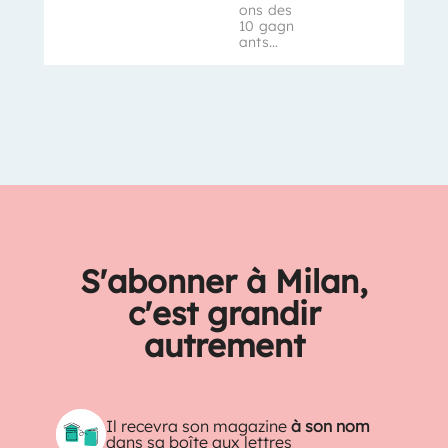
ons des
10 gagn
ants…
S'abonner à Milan,
c'est grandir
autrement
Il recevra son magazine
à son nom
dans sa boîte aux lettres