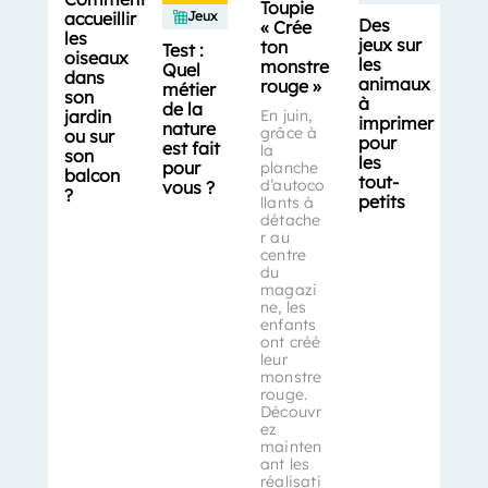
Toupie
accueillir
Jeux
Des
« Crée
les
jeux sur
ton
Test :
oiseaux
les
monstre
Quel
dans
animaux
rouge »
métier
son
à
de la
jardin
En juin,
imprimer
nature
grâce à
ou sur
pour
est fait
la
son
les
pour
planche
balcon
tout-
d’autoco
vous ?
?
petits
llants à
détache
r au
centre
du
magazi
ne, les
enfants
ont créé
leur
monstre
rouge.
Découvr
ez
mainten
ant les
réalisati