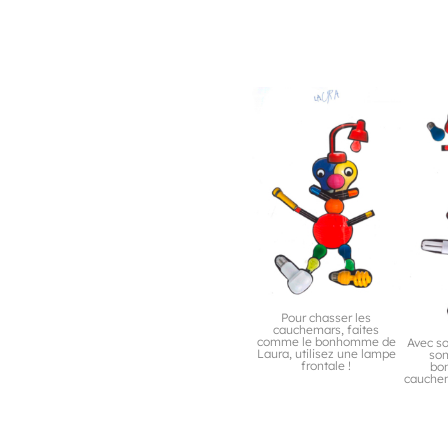
Pour chasser les
cauchemars, faites
comme le bonhomme de
Avec so
Laura, utilisez une lampe
son
frontale !
bo
cauchem