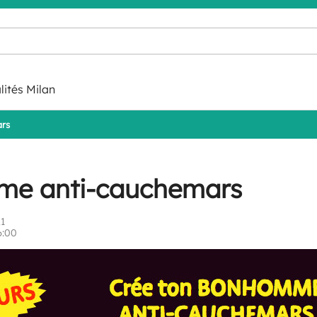
lités Milan
rs
me anti-cauchemars
21
6:00