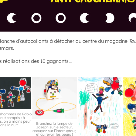
lanche d’autocollants à détacher au centre du magazine
To
emars.
s réalisations des 10 gagnants…
shommes de Pablo
tout compris : à
rs, on a moins peur
Branchez la lampe de
ans la nuit !
Joseph sur le secteur,
appuyez sur l’interrupteur,
et au revoir les peurs !