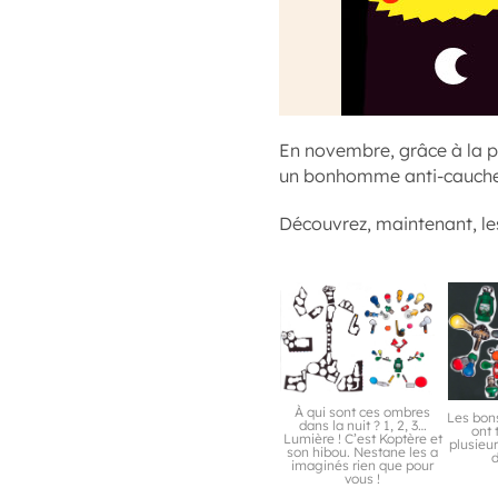
En novembre, grâce à la p
un bonhomme anti-cauch
Découvrez, maintenant, le
À qui sont ces ombres
Les bon
dans la nuit ? 1, 2, 3…
ont 
Lumière ! C’est Koptère et
plusieu
son hibou. Nestane les a
d
imaginés rien que pour
vous !