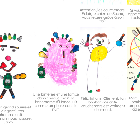
Attention, les cauchemars !
Si vou
Éclair, le chien de Sacha,
appel
vous repère grâce à son
Louis
flair.
Une lanterne et une lampe
dans chaque main, le
Merci,
Félicitations, Clément, ton
bonhomme d’Hanae luit
bonh
bonhomme anti-
comme un phare dans la
ampoul
cauchemars est vraiment
n grand sourire et
nuit.
adie
charmant.
 air gentil, ton
nhomme anti-
ars nous rassure,
Jamy.