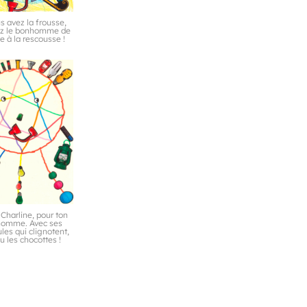
s avez la frousse,
ez le bonhomme de
e à la rescousse !
 Charline, pour ton
omme. Avec ses
es qui clignotent,
u les chocottes !