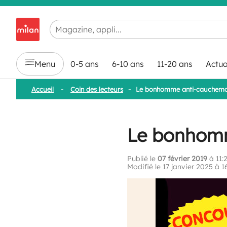
Chargement en cours...
Menu
0-5 ans
6-10 ans
11-20 ans
Actua
Accueil
-
Coin des lecteurs
-
Le bonhomme anti-cauchema
Le bonhom
Publié le
07 février 2019
à 11:
Modifié le 17 janvier 2025 à 1