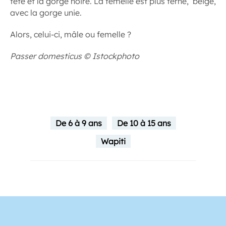
tête et la gorge noire. La femelle est plus terne, beige,
avec la gorge unie.
Alors, celui-ci, mâle ou femelle ?
Passer domesticus © Istockphoto
De 6 à 9 ans
De 10 à 15 ans
Wapiti