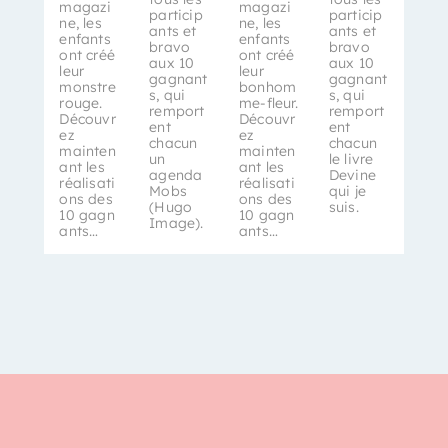
magazi
magazi
particip
particip
ne, les
ne, les
ants et
ants et
enfants
enfants
bravo
bravo
ont créé
ont créé
aux 10
aux 10
leur
leur
gagnant
gagnant
monstre
bonhom
s, qui
s, qui
rouge.
me-fleur.
remport
remport
Découvr
Découvr
ent
ent
ez
ez
chacun
chacun
mainten
mainten
un
le livre
ant les
ant les
agenda
Devine
réalisati
réalisati
Mobs
qui je
ons des
ons des
(Hugo
suis.
10 gagn
10 gagn
Image).
ants…
ants…