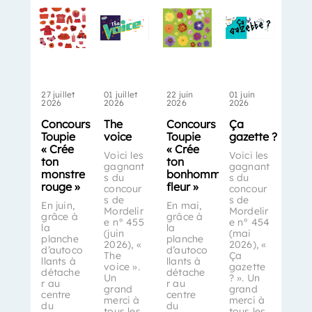
27 juillet
01 juillet
22 juin
01 juin
2026
2026
2026
2026
Concours
The
Concours
Ça
Toupie
voice
Toupie
gazette ?
« Crée
« Crée
Voici les
Voici les
ton
ton
gagnant
gagnant
monstre
bonhomme-
s du
s du
rouge »
fleur »
concour
concour
s de
s de
En juin,
En mai,
Mordelir
Mordelir
grâce à
grâce à
e n° 455
e n° 454
la
la
(juin
(mai
planche
planche
2026), «
2026), «
d’autoco
d’autoco
The
Ça
llants à
llants à
voice ».
gazette
détache
détache
Un
? ». Un
r au
r au
grand
grand
centre
centre
merci à
merci à
du
du
tous les
tous les