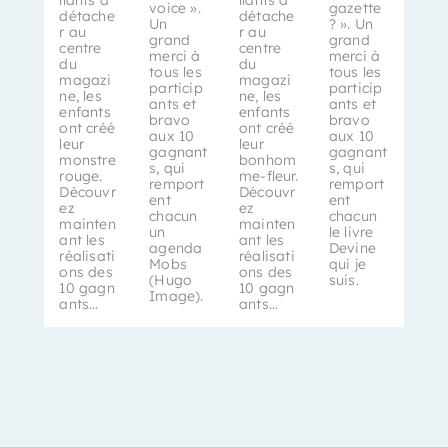
voice ».
gazette
détache
détache
Un
? ». Un
r au
r au
grand
grand
centre
centre
merci à
merci à
du
du
tous les
tous les
magazi
magazi
particip
particip
ne, les
ne, les
ants et
ants et
enfants
enfants
bravo
bravo
ont créé
ont créé
aux 10
aux 10
leur
leur
gagnant
gagnant
monstre
bonhom
s, qui
s, qui
rouge.
me-fleur.
remport
remport
Découvr
Découvr
ent
ent
ez
ez
chacun
chacun
mainten
mainten
un
le livre
ant les
ant les
agenda
Devine
réalisati
réalisati
Mobs
qui je
ons des
ons des
(Hugo
suis.
10 gagn
10 gagn
Image).
ants…
ants…