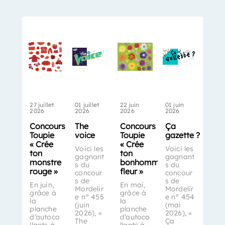
27 juillet
01 juillet
22 juin
01 juin
2026
2026
2026
2026
Concours
The
Concours
Ça
Toupie
voice
Toupie
gazette ?
« Crée
« Crée
Voici les
Voici les
ton
ton
gagnant
gagnant
monstre
bonhomme-
s du
s du
rouge »
fleur »
concour
concour
s de
s de
En juin,
En mai,
Mordelir
Mordelir
grâce à
grâce à
e n° 455
e n° 454
la
la
(juin
(mai
planche
planche
2026), «
2026), «
d’autoco
d’autoco
The
Ça
llants à
llants à