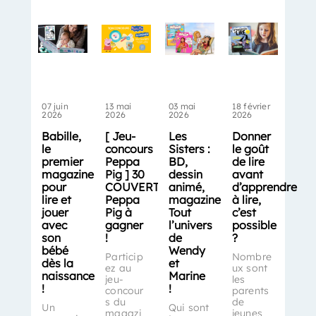
07 juin
13 mai
03 mai
18 février
2026
2026
2026
2026
Babille,
[ Jeu-
Les
Donner
le
concours
Sisters :
le goût
premier
Peppa
BD,
de lire
magazine
Pig ] 30
dessin
avant
pour
COUVERTS
animé,
d’apprendre
lire et
Peppa
magazine…
à lire,
jouer
Pig à
Tout
c’est
avec
gagner
l’univers
possible
son
!
de
?
bébé
Wendy
Particip
Nombre
dès la
et
ez au
ux sont
naissance
Marine
jeu-
les
!
!
concour
parents
s du
de
Un
Qui sont
magazi
jeunes