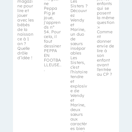
magazi
Les
ne
enfants
ne pour
Sisters ?
Peppa
qui se
lire et
Découvr
Pig je
posent
jouer
ez
joue,
la même
avec les
Wendy
j'appren
question
bébés
et
ds n°
:«
de la
Marine,
54. Pour
Comme
naissan
un duo
cela, il
nt
ce à 1
de
faut
donner
an ?
sœurs
dessiner
envie de
Quelle
insépar
PEPPA
lire à
drôle
ables
EN
son
d’idée !
Les
FOOTBA
enfant
Sisters,
LLEUSE..
avant
c’est
.
l’entrée
l’histoire
au CP ?
tendre
et
explosiv
e de
Wendy
et
Marine,
deux
sœurs
aux
caractèr
es bien