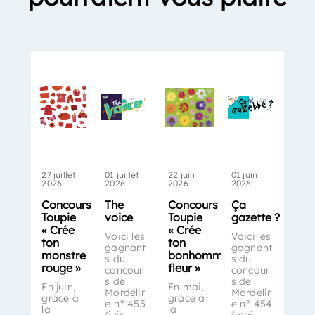
27 juillet
01 juillet
22 juin
01 juin
2026
2026
2026
2026
Concours
The
Concours
Ça
Toupie
voice
Toupie
gazette ?
« Crée
« Crée
Voici les
Voici les
ton
ton
gagnant
gagnant
monstre
bonhomme-
s du
s du
rouge »
fleur »
concour
concour
s de
s de
En juin,
En mai,
Mordelir
Mordelir
grâce à
grâce à
e n° 455
e n° 454
la
la
(juin
(mai