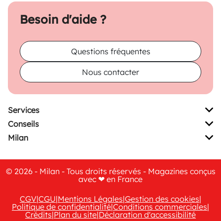
Besoin d'aide ?
Questions fréquentes
Nous contacter
Services
Conseils
Milan
© 2026 - Milan - Tous droits réservés - Magazines conçus
avec ❤ en France
CGV
|
CGU
|
Mentions Légales
|
Gestion des cookies
|
Politique de confidentialité
|
Conditions commerciales
|
Crédits
|
Plan du site
|
Déclaration d'accessibilité