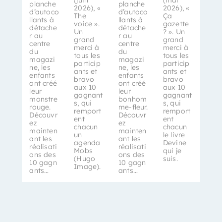
planche
planche
2026), «
2026), «
d’autoco
d’autoco
The
Ça
llants à
llants à
voice ».
gazette
détache
détache
Un
? ». Un
r au
r au
grand
grand
centre
centre
merci à
merci à
du
du
tous les
tous les
magazi
magazi
particip
particip
ne, les
ne, les
ants et
ants et
enfants
enfants
bravo
bravo
ont créé
ont créé
aux 10
aux 10
leur
leur
gagnant
gagnant
monstre
bonhom
s, qui
s, qui
rouge.
me-fleur.
remport
remport
Découvr
Découvr
ent
ent
ez
ez
chacun
chacun
mainten
mainten
un
le livre
ant les
ant les
agenda
Devine
réalisati
réalisati
Mobs
qui je
ons des
ons des
(Hugo
suis.
10 gagn
10 gagn
Image).
ants…
ants…