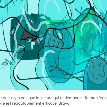
it qu’il n’y a pas que la lecture qui te démange ! Ta manière 
lle est redoutablement efficace. Bravo !