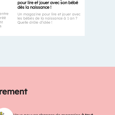
pour lire et jouer avec son bébé
dès la naissance !
entre
Un magazine pour lire et jouer avec
créé
les bébés de la naissance à 1 an ?
ez
Quelle drôle d’idée !
s
trement
Vous pouvez changer de magazine
à tout