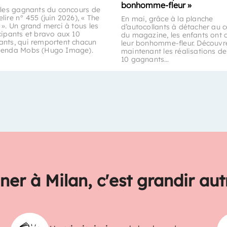
bonhomme-fleur »
 les gagnants du concours de
lire n° 455 (juin 2026), « The
En mai, grâce à la planche
 ». Un grand merci à tous les
d’autocollants à détacher au c
cipants et bravo aux 10
du magazine, les enfants ont 
nts, qui remportent chacun
leur bonhomme-fleur. Découvr
genda Mobs (Hugo Image).
maintenant les réalisations de
10 gagnants…
ner à Milan, c'est grandir au