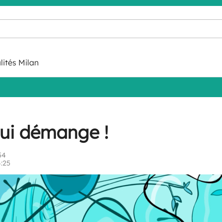
lités Milan
qui démange !
54
4:25