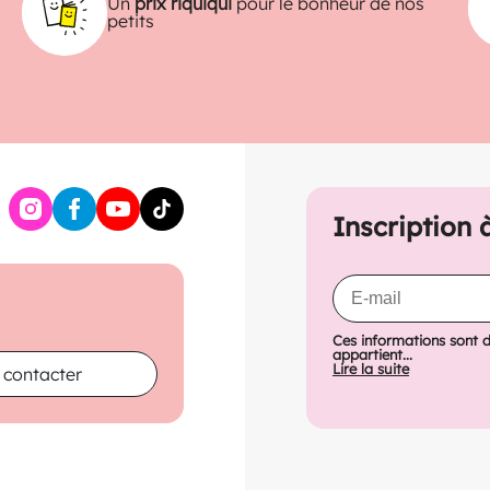
Un
prix riquiqui
pour le bonheur de nos
petits
Inscription 
Ces informations sont 
appartient...
Lire la suite
 contacter