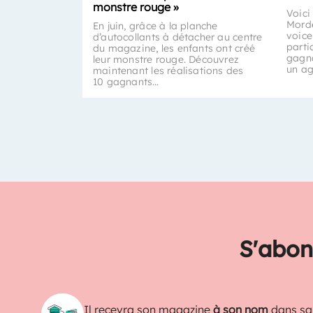
monstre rouge »
Voici
Morde
En juin, grâce à la planche
voice
d’autocollants à détacher au centre
parti
du magazine, les enfants ont créé
gagna
leur monstre rouge. Découvrez
un a
maintenant les réalisations des
10 gagnants…
S'abon
Il recevra son magazine
à son nom
dans sa