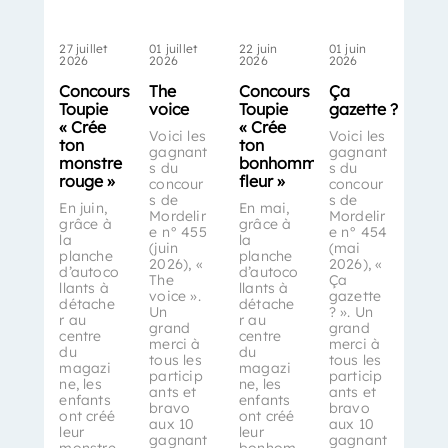
27 juillet
01 juillet
22 juin
01 juin
2026
2026
2026
2026
Concours
The
Concours
Ça
Toupie
voice
Toupie
gazette ?
« Crée
« Crée
Voici les
Voici les
ton
ton
gagnant
gagnant
monstre
bonhomme-
s du
s du
rouge »
fleur »
concour
concour
s de
s de
En juin,
En mai,
Mordelir
Mordelir
grâce à
grâce à
e n° 455
e n° 454
la
la
(juin
(mai
planche
planche
2026), «
2026), «
d’autoco
d’autoco
The
Ça
llants à
llants à
voice ».
gazette
détache
détache
Un
? ». Un
r au
r au
grand
grand
centre
centre
merci à
merci à
du
du
tous les
tous les
magazi
magazi
particip
particip
ne, les
ne, les
ants et
ants et
enfants
enfants
bravo
bravo
ont créé
ont créé
aux 10
aux 10
leur
leur
gagnant
gagnant
monstre
bonhom