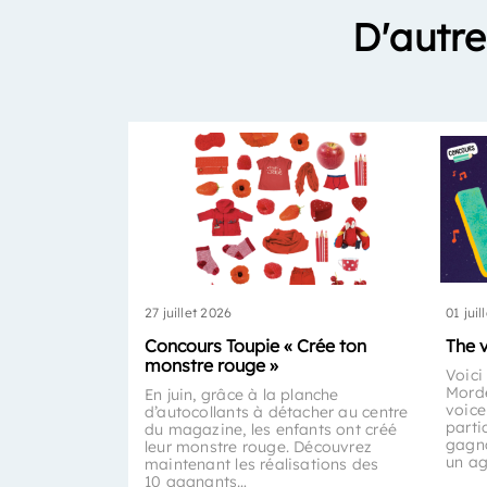
D'autre
27 juillet 2026
01 juil
Concours Toupie « Crée ton
The 
monstre rouge »
Voici
Morde
En juin, grâce à la planche
voice
d’autocollants à détacher au centre
parti
du magazine, les enfants ont créé
gagna
leur monstre rouge. Découvrez
un a
maintenant les réalisations des
10 gagnants…