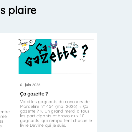
s plaire
01 juin 2026
Ça gazette ?
Voici les gagnants du concours de
Mordelire n° 454 (mai 2026), « Ça
gazette ? ». Un grand merci à tous
entre
les participants et bravo aux 10
créé
gagnants, qui remportent chacun le
ez
livre Devine qui je suis.
s