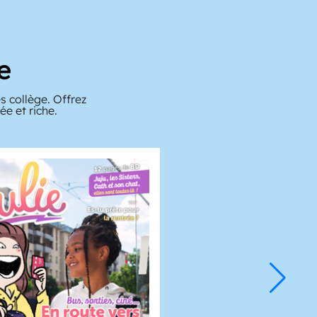
e
s collège. Offrez
e et riche.