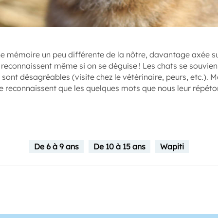
e mémoire un peu différente de la nôtre, davantage axée sur
s reconnaissent même si on se déguise ! Les chats se souvie
 sont désagréables (visite chez le vétérinaire, peurs, etc.). M
ne reconnaissent que les quelques mots que nous leur répét
De 6 à 9 ans
De 10 à 15 ans
Wapiti