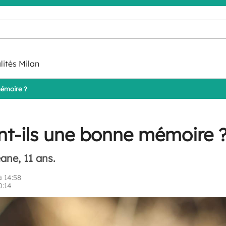
lités Milan
mémoire ?
nt-ils une bonne mémoire 
ane, 11 ans.
 14:58
0:14