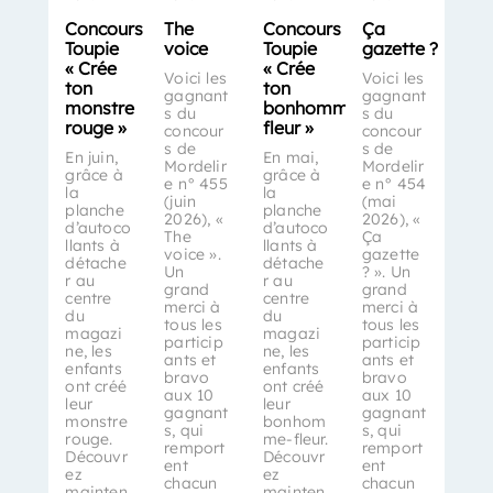
Concours
The
Concours
Ça
Toupie
voice
Toupie
gazette ?
« Crée
« Crée
Voici les
Voici les
ton
ton
gagnant
gagnant
monstre
bonhomme-
s du
s du
rouge »
fleur »
concour
concour
s de
s de
En juin,
En mai,
Mordelir
Mordelir
grâce à
grâce à
e n° 455
e n° 454
la
la
(juin
(mai
planche
planche
2026), «
2026), «
d’autoco
d’autoco
The
Ça
llants à
llants à
voice ».
gazette
détache
détache
Un
? ». Un
r au
r au
grand
grand
centre
centre
merci à
merci à
du
du
tous les
tous les
magazi
magazi
particip
particip
ne, les
ne, les
ants et
ants et
enfants
enfants
bravo
bravo
ont créé
ont créé
aux 10
aux 10
leur
leur
gagnant
gagnant
monstre
bonhom
s, qui
s, qui
rouge.
me-fleur.
remport
remport
Découvr
Découvr
ent
ent
ez
ez
chacun
chacun
mainten
mainten