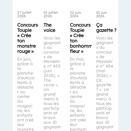
27 juillet
01 juillet
22 juin
01 juin
2026
2026
2026
2026
Concours
The
Concours
Ça
Toupie
voice
Toupie
gazette ?
« Crée
« Crée
Voici les
Voici les
ton
ton
gagnant
gagnant
monstre
bonhomme-
s du
s du
rouge »
fleur »
concour
concour
s de
s de
En juin,
En mai,
Mordelir
Mordelir
grâce à
grâce à
e n° 455
e n° 454
la
la
(juin
(mai
planche
planche
2026), «
2026), «
d’autoco
d’autoco
The
Ça
llants à
llants à
voice ».
gazette
détache
détache
Un
? ». Un
r au
r au
grand
grand
centre
centre
merci à
merci à
du
du
tous les
tous les
magazi
magazi
particip
particip
ne, les
ne, les
ants et
ants et
enfants
enfants
bravo
bravo
ont créé
ont créé
aux 10
aux 10
leur
leur
gagnant
gagnant
monstre
bonhom