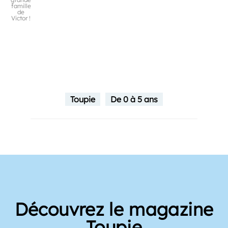
famille
de
Victor !
Toupie
De 0 à 5 ans
Découvrez le magazine
Toupie