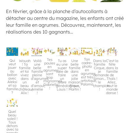
En février, grâce à la planche d’autocollants à
détacher au centre du magazine, les enfants ont créé
leur famille en agrumes. Découvrez, maintenant, les
réalisations des 10 gagnants…
Ton
Tes
Qui
Une
C’est la
Tu as
Voilà
Wouah
Dans la
cadre-
poules
veut
belle
fête
eu une
une
! Ta
famille
photo
en
jouer
famille
dans la
super
belle
famille
Cirque,
en
agrumes
au
dans
famille
idée de
famille
et toi
je
agrumes
sont
ballon
une
de
faire
pleine
vivez
demande
est très
trop
avec
jolie
Thaïs !
un
d’agrumes
dans
Simon…
artistique,
mignonnes,
Aleksi
maison.
Allez,
arbre
et
un
le
Paloma.
Gabriella
et sa
Bravo,
tout le
généalogique,
d’amour,
beau
champion
!
famille
Martin !
monde
Louis !
Amélie
château,
!
?
danse !
!
Alix !
Quel
beau
soleil !
Tous
dehors
avec la
grande