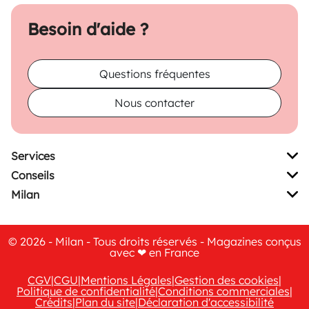
Besoin d'aide ?
Questions fréquentes
Nous contacter
Services
Conseils
Milan
© 2026 - Milan - Tous droits réservés - Magazines conçus
avec ❤ en France
CGV
|
CGU
|
Mentions Légales
|
Gestion des cookies
|
Politique de confidentialité
|
Conditions commerciales
|
Crédits
|
Plan du site
|
Déclaration d'accessibilité