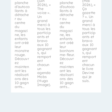
(juin
(mai
planche
planche
2026), «
2026), «
d’autoco
d’autoco
The
Ça
llants à
llants à
voice ».
gazette
détache
détache
Un
? ». Un
r au
r au
grand
grand
centre
centre
merci à
merci à
du
du
tous les
tous les
magazi
magazi
particip
particip
ne, les
ne, les
ants et
ants et
enfants
enfants
bravo
bravo
ont créé
ont créé
aux 10
aux 10
leur
leur
gagnant
gagnant
monstre
bonhom
s, qui
s, qui
rouge.
me-fleur.
remport
remport
Découvr
Découvr
ent
ent
ez
ez
chacun
chacun
mainten
mainten
un
le livre
ant les
ant les
agenda
Devine
réalisati
réalisati
Mobs
qui je
ons des
ons des
(Hugo
suis.
10 gagn
10 gagn
Image).
ants…
ants…