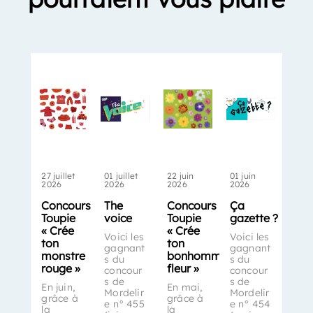
27 juillet
01 juillet
22 juin
01 juin
2026
2026
2026
2026
Concours
The
Concours
Ça
Toupie
voice
Toupie
gazette ?
« Crée
« Crée
Voici les
Voici les
ton
ton
gagnant
gagnant
monstre
bonhomme-
s du
s du
rouge »
fleur »
concour
concour
s de
s de
En juin,
En mai,
Mordelir
Mordelir
grâce à
grâce à
e n° 455
e n° 454
la
la