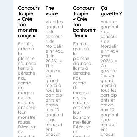
Concours
The
Concours
Ça
Toupie
voice
Toupie
gazette ?
« Crée
« Crée
Voici les
Voici les
ton
ton
gagnant
gagnant
monstre
bonhomme-
s du
s du
rouge »
fleur »
concour
concour
s de
s de
En juin,
En mai,
Mordelir
Mordelir
grâce à
grâce à
e n° 455
e n° 454
la
la
(juin
(mai
planche
planche
2026), «
2026), «
d’autoco
d’autoco
The
Ça
llants à
llants à
voice ».
gazette
détache
détache
Un
? ». Un
r au
r au
grand
grand
centre
centre
merci à
merci à
du
du
tous les
tous les
magazi
magazi
particip
particip
ne, les
ne, les
ants et
ants et
enfants
enfants
bravo
bravo
ont créé
ont créé
aux 10
aux 10
leur
leur
gagnant
gagnant
monstre
bonhom
s, qui
s, qui
rouge.
me-fleur.
remport
remport
Découvr
Découvr
ent
ent
ez
ez
chacun
chacun
mainten
mainten