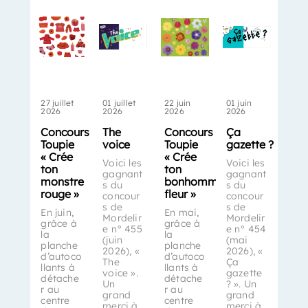
27 juillet
01 juillet
22 juin
01 juin
2026
2026
2026
2026
Concours
The
Concours
Ça
Toupie
voice
Toupie
gazette ?
« Crée
« Crée
Voici les
Voici les
ton
ton
gagnant
gagnant
monstre
bonhomme-
s du
s du
rouge »
fleur »
concour
concour
s de
s de
En juin,
En mai,
Mordelir
Mordelir
grâce à
grâce à
e n° 455
e n° 454
la
la
(juin
(mai
planche
planche
2026), «
2026), «
d’autoco
d’autoco
The
Ça
llants à
llants à
voice ».
gazette
détache
détache
Un
? ». Un
r au
r au
grand
grand
centre
centre
merci à
merci à