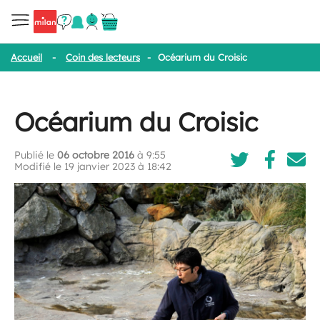
Accueil
-
Coin des lecteurs
-
Océarium du Croisic
Océarium du Croisic
Publié le
06 octobre 2016
à 9:55
Modifié le 19 janvier 2023 à 18:42