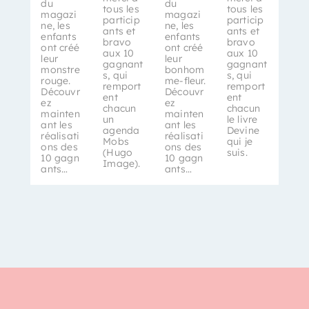
du
du
tous les
tous les
magazi
magazi
particip
particip
ne, les
ne, les
ants et
ants et
enfants
enfants
bravo
bravo
ont créé
ont créé
aux 10
aux 10
leur
leur
gagnant
gagnant
monstre
bonhom
s, qui
s, qui
rouge.
me-fleur.
remport
remport
Découvr
Découvr
ent
ent
ez
ez
chacun
chacun
mainten
mainten
un
le livre
ant les
ant les
agenda
Devine
réalisati
réalisati
Mobs
qui je
ons des
ons des
(Hugo
suis.
10 gagn
10 gagn
Image).
ants…
ants…