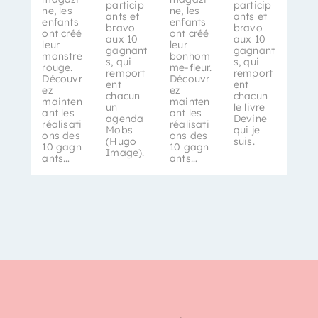
particip
particip
ne, les
ne, les
ants et
ants et
enfants
enfants
bravo
bravo
ont créé
ont créé
aux 10
aux 10
leur
leur
gagnant
gagnant
monstre
bonhom
s, qui
s, qui
rouge.
me-fleur.
remport
remport
Découvr
Découvr
ent
ent
ez
ez
chacun
chacun
mainten
mainten
un
le livre
ant les
ant les
agenda
Devine
réalisati
réalisati
Mobs
qui je
ons des
ons des
(Hugo
suis.
10 gagn
10 gagn
Image).
ants…
ants…