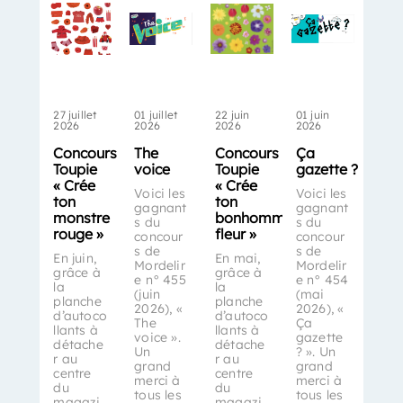
27 juillet
01 juillet
22 juin
01 juin
2026
2026
2026
2026
Concours
The
Concours
Ça
Toupie
voice
Toupie
gazette ?
« Crée
« Crée
Voici les
Voici les
ton
ton
gagnant
gagnant
monstre
bonhomme-
s du
s du
rouge »
fleur »
concour
concour
s de
s de
En juin,
En mai,
Mordelir
Mordelir
grâce à
grâce à
e n° 455
e n° 454
la
la
(juin
(mai
planche
planche
2026), «
2026), «
d’autoco
d’autoco
The
Ça
llants à
llants à
voice ».
gazette
détache
détache
Un
? ». Un
r au
r au
grand
grand
centre
centre
merci à
merci à
du
du
tous les
tous les
magazi
magazi