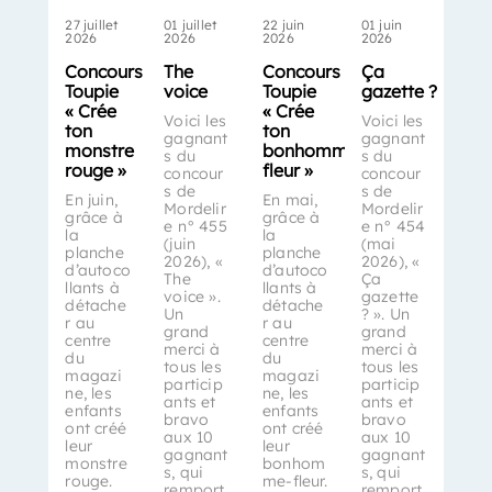
27 juillet
01 juillet
22 juin
01 juin
2026
2026
2026
2026
Concours
The
Concours
Ça
Toupie
voice
Toupie
gazette ?
« Crée
« Crée
Voici les
Voici les
ton
ton
gagnant
gagnant
monstre
bonhomme-
s du
s du
rouge »
fleur »
concour
concour
s de
s de
En juin,
En mai,
Mordelir
Mordelir
grâce à
grâce à
e n° 455
e n° 454
la
la
(juin
(mai
planche
planche
2026), «
2026), «
d’autoco
d’autoco
The
Ça
llants à
llants à
voice ».
gazette
détache
détache
Un
? ». Un
r au
r au
grand
grand
centre
centre
merci à
merci à
du
du
tous les
tous les
magazi
magazi
particip
particip
ne, les
ne, les
ants et
ants et
enfants
enfants
bravo
bravo
ont créé
ont créé
aux 10
aux 10
leur
leur
gagnant
gagnant
monstre
bonhom
s, qui
s, qui
rouge.
me-fleur.
remport
remport