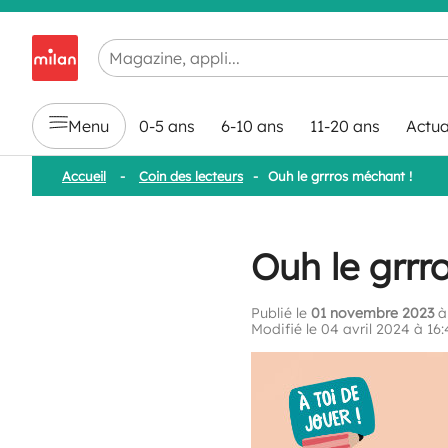
Chargement en cours...
Menu
0-5 ans
6-10 ans
11-20 ans
Actua
Accueil
-
Coin des lecteurs
-
Ouh le grrros méchant !
Ouh le grrr
Publié le
01 novembre 2023
à
Modifié le 04 avril 2024 à 16: