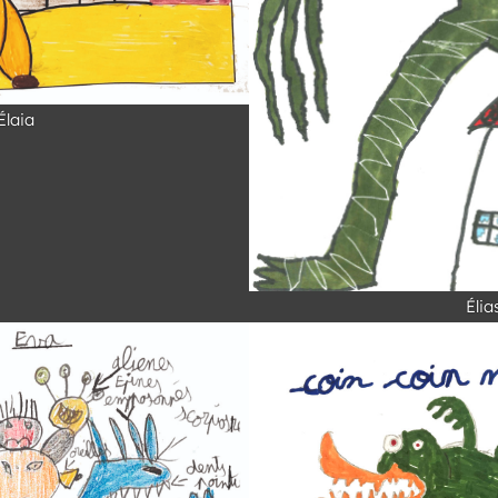
Élaia
Élia