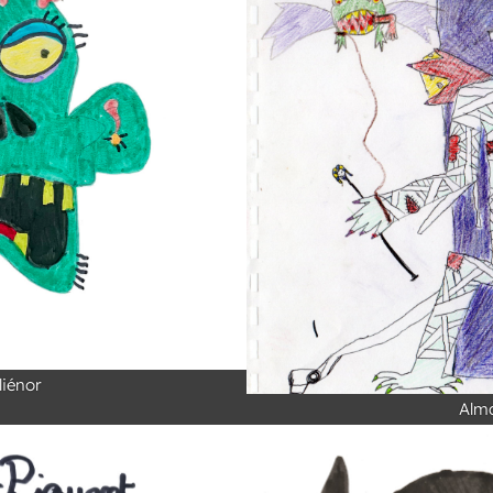
liénor
Alm