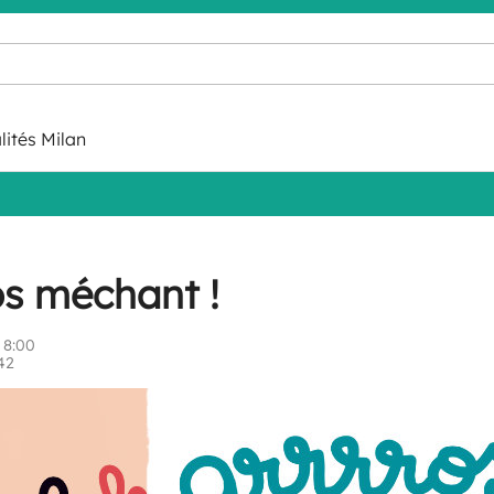
lités Milan
os méchant !
 8:00
42