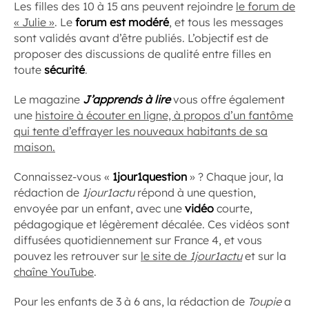
Les filles des 10 à 15 ans peuvent rejoindre
le forum de
« Julie »
. Le
forum est modéré
, et tous les messages
sont validés avant d’être publiés. L’objectif est de
proposer des discussions de qualité entre filles en
toute
sécurité
.
Le magazine
J’apprends à lire
vous offre également
une
histoire à écouter en ligne, à propos d’un fantôme
qui tente d’effrayer les nouveaux habitants de sa
maison.
Connaissez-vous «
1jour1question
» ? Chaque jour, la
rédaction de
1jour1actu
répond à une question,
envoyée par un enfant, avec une
vidéo
courte,
pédagogique et légèrement décalée. Ces vidéos sont
diffusées quotidiennement sur France 4, et vous
pouvez les retrouver sur
le site de
1jour1actu
et sur la
chaîne YouTube
.
Pour les enfants de 3 à 6 ans, la rédaction de
Toupie
a