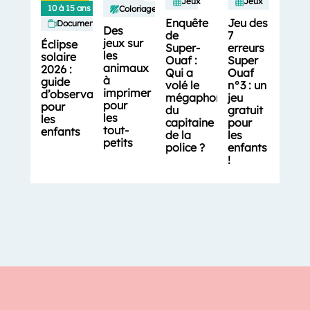
Jeux
Jeux
10 à 15 ans
Coloriages
Enquête
Jeu des
Documentaires
Des
de
7
jeux sur
Éclipse
Super-
erreurs
les
solaire
Ouaf :
Super
animaux
2026 :
Qui a
Ouaf
à
guide
volé le
n°3 : un
imprimer
d’observation
mégaphone
jeu
pour
pour
du
gratuit
les
les
capitaine
pour
tout-
enfants
de la
les
petits
police ?
enfants
!