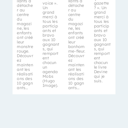
llants à
llants à
voice ».
gazette
détache
détache
Un
? ». Un
r au
r au
grand
grand
centre
centre
merci à
merci à
du
du
tous les
tous les
magazi
magazi
particip
particip
ne, les
ne, les
ants et
ants et
enfants
enfants
bravo
bravo
ont créé
ont créé
aux 10
aux 10
leur
leur
gagnant
gagnant
monstre
bonhom
s, qui
s, qui
rouge.
me-fleur.
remport
remport
Découvr
Découvr
ent
ent
ez
ez
chacun
chacun
mainten
mainten
un
le livre
ant les
ant les
agenda
Devine
réalisati
réalisati
Mobs
qui je
ons des
ons des
(Hugo
suis.
10 gagn
10 gagn
Image).
ants…
ants…