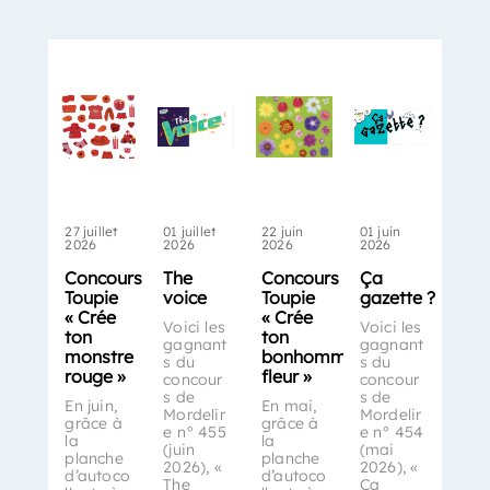
27 juillet
01 juillet
22 juin
01 juin
2026
2026
2026
2026
Concours
The
Concours
Ça
Toupie
voice
Toupie
gazette ?
« Crée
« Crée
Voici les
Voici les
ton
ton
gagnant
gagnant
monstre
bonhomme-
s du
s du
rouge »
fleur »
concour
concour
s de
s de
En juin,
En mai,
Mordelir
Mordelir
grâce à
grâce à
e n° 455
e n° 454
la
la
(juin
(mai
planche
planche
2026), «
2026), «
d’autoco
d’autoco
The
Ça