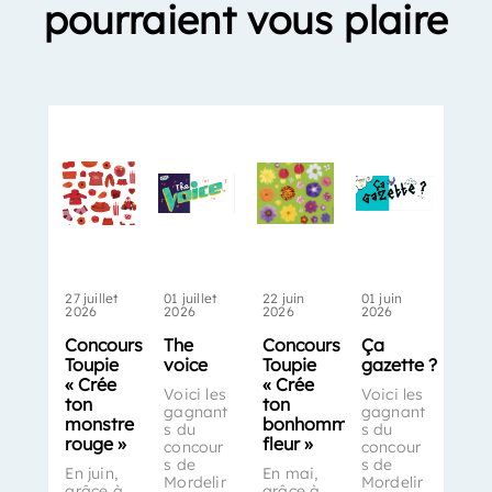
pourraient vous plaire
27 juillet
01 juillet
22 juin
01 juin
2026
2026
2026
2026
Concours
The
Concours
Ça
Toupie
voice
Toupie
gazette ?
« Crée
« Crée
Voici les
Voici les
ton
ton
gagnant
gagnant
monstre
bonhomme-
s du
s du
rouge »
fleur »
concour
concour
s de
s de
En juin,
En mai,
Mordelir
Mordelir
grâce à
grâce à