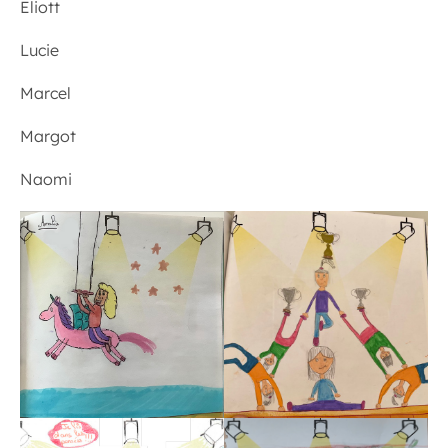
Eliott
Lucie
Marcel
Margot
Naomi