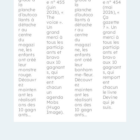
e n° 455
e n° 454
la
la
(juin
(mai
planche
planche
2026), «
2026), «
d’autoco
d’autoco
The
Ça
llants à
llants à
voice ».
gazette
détache
détache
Un
? ». Un
r au
r au
grand
grand
centre
centre
merci à
merci à
du
du
tous les
tous les
magazi
magazi
particip
particip
ne, les
ne, les
ants et
ants et
enfants
enfants
bravo
bravo
ont créé
ont créé
aux 10
aux 10
leur
leur
gagnant
gagnant
monstre
bonhom
s, qui
s, qui
rouge.
me-fleur.
remport
remport
Découvr
Découvr
ent
ent
ez
ez
chacun
chacun
mainten
mainten
un
le livre
ant les
ant les
agenda
Devine
réalisati
réalisati
Mobs
qui je
ons des
ons des
(Hugo
suis.
10 gagn
10 gagn
Image).
ants…
ants…