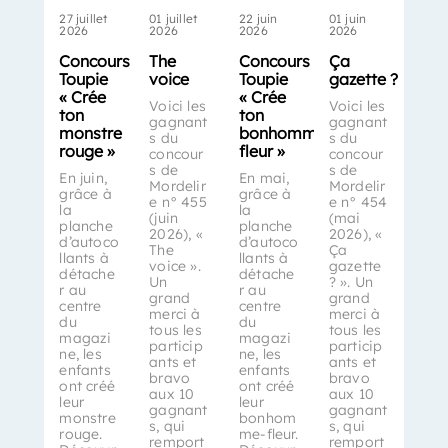
27 juillet
01 juillet
22 juin
01 juin
2026
2026
2026
2026
Concours
The
Concours
Ça
Toupie
voice
Toupie
gazette ?
« Crée
« Crée
Voici les
Voici les
ton
ton
gagnant
gagnant
monstre
bonhomme-
s du
s du
rouge »
fleur »
concour
concour
s de
s de
En juin,
En mai,
Mordelir
Mordelir
grâce à
grâce à
e n° 455
e n° 454
la
la
(juin
(mai
planche
planche
2026), «
2026), «
d’autoco
d’autoco
The
Ça
llants à
llants à
voice ».
gazette
détache
détache
Un
? ». Un
r au
r au
grand
grand
centre
centre
merci à
merci à
du
du
tous les
tous les
magazi
magazi
particip
particip
ne, les
ne, les
ants et
ants et
enfants
enfants
bravo
bravo
ont créé
ont créé
aux 10
aux 10
leur
leur
gagnant
gagnant
monstre
bonhom
s, qui
s, qui
rouge.
me-fleur.
remport
remport