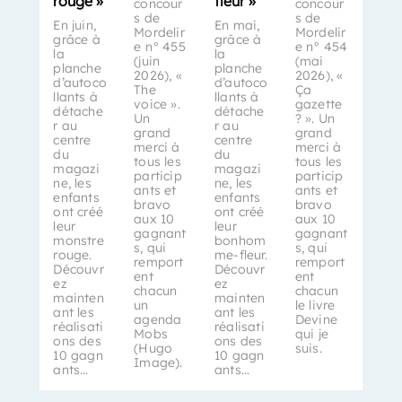
rouge »
fleur »
concour
concour
s de
s de
En juin,
En mai,
Mordelir
Mordelir
grâce à
grâce à
e n° 455
e n° 454
la
la
(juin
(mai
planche
planche
2026), «
2026), «
d’autoco
d’autoco
The
Ça
llants à
llants à
voice ».
gazette
détache
détache
Un
? ». Un
r au
r au
grand
grand
centre
centre
merci à
merci à
du
du
tous les
tous les
magazi
magazi
particip
particip
ne, les
ne, les
ants et
ants et
enfants
enfants
bravo
bravo
ont créé
ont créé
aux 10
aux 10
leur
leur
gagnant
gagnant
monstre
bonhom
s, qui
s, qui
rouge.
me-fleur.
remport
remport
Découvr
Découvr
ent
ent
ez
ez
chacun
chacun
mainten
mainten
un
le livre
ant les
ant les
agenda
Devine
réalisati
réalisati
Mobs
qui je
ons des
ons des
(Hugo
suis.
10 gagn
10 gagn
Image).
ants…
ants…