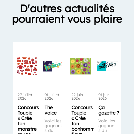
D'autres actualités
pourraient vous plaire
27 juillet
01 juillet
22 juin
01 juin
2026
2026
2026
2026
Concours
The
Concours
Ça
Toupie
voice
Toupie
gazette ?
« Crée
« Crée
Voici les
Voici les
ton
ton
gagnant
gagnant
monstre
bonhomme-
s du
s du