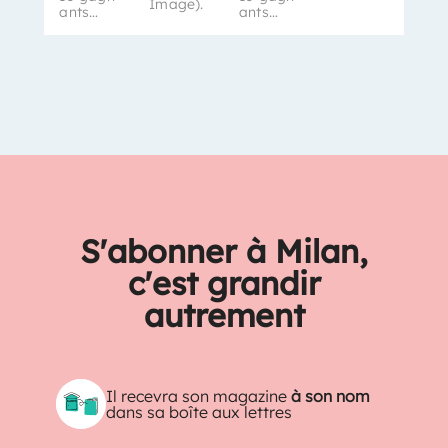
Image).
ants…
ants…
S'abonner à Milan,
c'est grandir
autrement
Il recevra son magazine
à son nom
dans sa boîte aux lettres