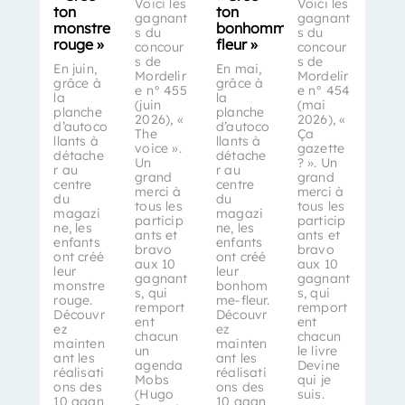
Voici les
Voici les
ton
ton
gagnant
gagnant
monstre
bonhomme-
s du
s du
rouge »
fleur »
concour
concour
s de
s de
En juin,
En mai,
Mordelir
Mordelir
grâce à
grâce à
e n° 455
e n° 454
la
la
(juin
(mai
planche
planche
2026), «
2026), «
d’autoco
d’autoco
The
Ça
llants à
llants à
voice ».
gazette
détache
détache
Un
? ». Un
r au
r au
grand
grand
centre
centre
merci à
merci à
du
du
tous les
tous les
magazi
magazi
particip
particip
ne, les
ne, les
ants et
ants et
enfants
enfants
bravo
bravo
ont créé
ont créé
aux 10
aux 10
leur
leur
gagnant
gagnant
monstre
bonhom
s, qui
s, qui
rouge.
me-fleur.
remport
remport
Découvr
Découvr
ent
ent
ez
ez
chacun
chacun
mainten
mainten
un
le livre
ant les
ant les
agenda
Devine
réalisati
réalisati
Mobs
qui je
ons des
ons des
(Hugo
suis.
10 gagn
10 gagn