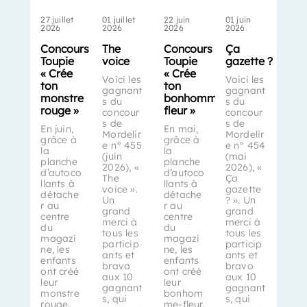
27 juillet
01 juillet
22 juin
01 juin
2026
2026
2026
2026
Concours
The
Concours
Ça
Toupie
voice
Toupie
gazette ?
« Crée
« Crée
Voici les
Voici les
ton
ton
gagnant
gagnant
monstre
bonhomme-
s du
s du
rouge »
fleur »
concour
concour
s de
s de
En juin,
En mai,
Mordelir
Mordelir
grâce à
grâce à
e n° 455
e n° 454
la
la
(juin
(mai
planche
planche
2026), «
2026), «
d’autoco
d’autoco
The
Ça
llants à
llants à
voice ».
gazette
détache
détache
Un
? ». Un
r au
r au
grand
grand
centre
centre
merci à
merci à
du
du
tous les
tous les
magazi
magazi
particip
particip
ne, les
ne, les
ants et
ants et
enfants
enfants
bravo
bravo
ont créé
ont créé
aux 10
aux 10
leur
leur
gagnant
gagnant
monstre
bonhom
s, qui
s, qui
rouge.
me-fleur.