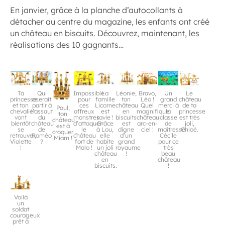
En janvier, grâce à la planche d’autocollants à
détacher au centre du magazine, les enfants ont créé
un château en biscuits. Découvrez, maintenant, les
réalisations des 10 gagnants…
Qui
Ta
Impossible
La
Léonie,
Bravo,
Un
Le
oserait
princesse
pour
famille
ton
Léo !
grand
château
partir à
et ton
ces
Licorne
château
Quel
merci à
de ta
Paul,
l’assaut
chevalier
affreux
est
en
magnifique
la
princesse
ton
du
vont
monstres
ravie !
biscuits
château
classe
est très
château
château
bientôt
d’attaquer
Grâce
est
arc-en-
de
joli,
est à
de
se
le
à Lou,
digne
ciel !
maîtresse
Chloé.
croquer…
Roméo
retrouver,
château
elle
d’un
Cécile
Miam !
?
Violette
fort de
habite
grand
pour ce
!
Malo !
un joli
royaume
très
château
!
beau
en
château
biscuits.
!
Voilà
un
soldat
courageux
prêt à