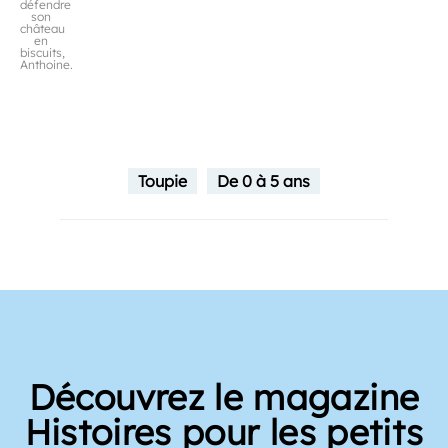
défendre
son
château
en
biscuits,
Anthoine.
Toupie
De 0 à 5 ans
Découvrez le magazine
Histoires pour les petits