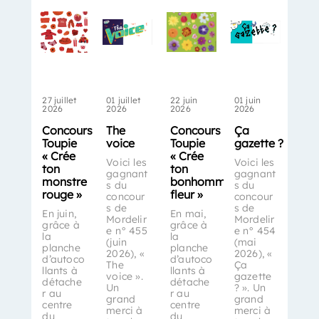
27 juillet
01 juillet
22 juin
01 juin
2026
2026
2026
2026
Concours
The
Concours
Ça
Toupie
voice
Toupie
gazette ?
« Crée
« Crée
Voici les
Voici les
ton
ton
gagnant
gagnant
monstre
bonhomme-
s du
s du
rouge »
fleur »
concour
concour
s de
s de
En juin,
En mai,
Mordelir
Mordelir
grâce à
grâce à
e n° 455
e n° 454
la
la
(juin
(mai
planche
planche
2026), «
2026), «
d’autoco
d’autoco
The
Ça
llants à
llants à
voice ».
gazette
détache
détache
Un
? ». Un
r au
r au
grand
grand
centre
centre
merci à
merci à
du
du