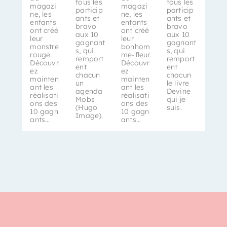
tous les
tous les
magazi
magazi
particip
particip
ne, les
ne, les
ants et
ants et
enfants
enfants
bravo
bravo
ont créé
ont créé
aux 10
aux 10
leur
leur
gagnant
gagnant
monstre
bonhom
s, qui
s, qui
rouge.
me-fleur.
remport
remport
Découvr
Découvr
ent
ent
ez
ez
chacun
chacun
mainten
mainten
un
le livre
ant les
ant les
agenda
Devine
réalisati
réalisati
Mobs
qui je
ons des
ons des
(Hugo
suis.
10 gagn
10 gagn
Image).
ants…
ants…