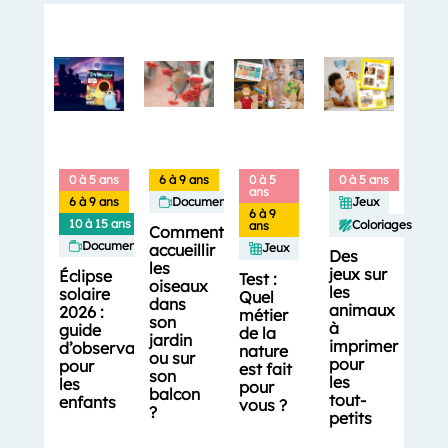
0 à 5 ans
6 à 9 ans
0 à 5
0 à 5 ans
ans
6 à 9 ans
Documentaires
Jeux
6 à 9
10 à 15 ans
Coloriages
ans
Comment
Documentaires
accueillir
Jeux
Des
les
jeux sur
Éclipse
Test :
oiseaux
les
solaire
Quel
dans
animaux
2026 :
métier
son
à
guide
de la
jardin
imprimer
d’observation
nature
ou sur
pour
pour
est fait
son
les
les
pour
balcon
tout-
enfants
vous ?
?
petits