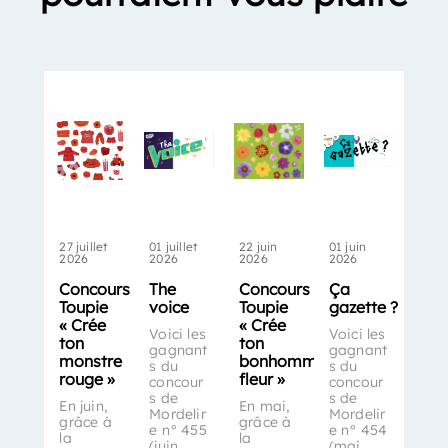
27 juillet
01 juillet
22 juin
01 juin
2026
2026
2026
2026
Concours
The
Concours
Ça
Toupie
voice
Toupie
gazette ?
« Crée
« Crée
Voici les
Voici les
ton
ton
gagnant
gagnant
monstre
bonhomme-
s du
s du
rouge »
fleur »
concour
concour
s de
s de
En juin,
En mai,
Mordelir
Mordelir
grâce à
grâce à
e n° 455
e n° 454
la
la
(juin
(mai