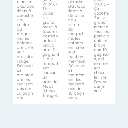
planche
planche
2026), «
2026), «
d’autoco
d’autoco
The
Ça
llants à
llants à
voice ».
gazette
détache
détache
Un
? ». Un
r au
r au
grand
grand
centre
centre
merci à
merci à
du
du
tous les
tous les
magazi
magazi
particip
particip
ne, les
ne, les
ants et
ants et
enfants
enfants
bravo
bravo
ont créé
ont créé
aux 10
aux 10
leur
leur
gagnant
gagnant
monstre
bonhom
s, qui
s, qui
rouge.
me-fleur.
remport
remport
Découvr
Découvr
ent
ent
ez
ez
chacun
chacun
mainten
mainten
un
le livre
ant les
ant les
agenda
Devine
réalisati
réalisati
Mobs
qui je
ons des
ons des
(Hugo
suis.
10 gagn
10 gagn
Image).
ants…
ants…