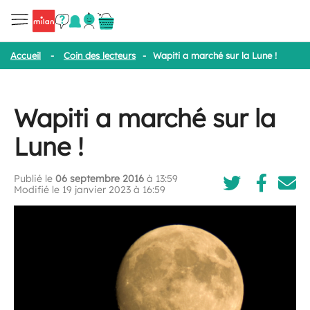
Accueil
-
Coin des lecteurs
-
Wapiti a marché sur la Lune !
Wapiti a marché sur la
Lune !
Publié le
06 septembre 2016
à 13:59
Modifié le 19 janvier 2023 à 16:59