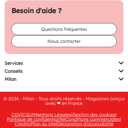
Besoin d'aide ?
Questions fréquentes
Nous contacter
Services
Conseils
Milan
© 2026 - Milan - Tous droits réservés - Magazines conçus
avec ❤ en France
CGV
|
CGU
|
Mentions Légales
|
Gestion des cookies
|
Politique de confidentialité
|
Conditions commerciales
|
Crédits
|
Plan du site
|
Déclaration d'accessibilité