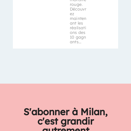
rouge.
Découvr
ez
mainten
ant les
réalisati
ons des
10 gagn
ants…
S'abonner à Milan,
c'est grandir
autrement