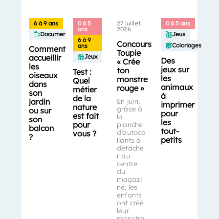
6 à 9 ans
0 à 5
27 juillet
0 à 5 ans
ans
2026
Documentaires
Jeux
6 à 9
Concours
Coloriages
ans
Comment
Toupie
accueillir
Jeux
Des
« Crée
les
jeux sur
ton
Test :
oiseaux
les
monstre
Quel
dans
animaux
rouge »
métier
son
à
de la
jardin
En juin,
imprimer
nature
grâce à
ou sur
pour
est fait
la
son
les
pour
planche
balcon
tout-
d’autoco
vous ?
?
petits
llants à
détache
r au
centre
du
magazi
ne, les
enfants
ont créé
leur
monstre