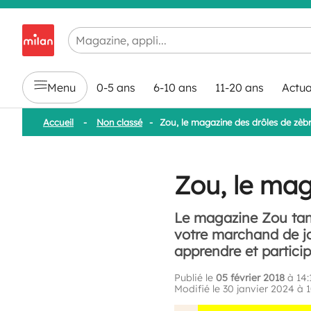
Chargement en cours...
Menu
0-5 ans
6-10 ans
11-20 ans
Actua
Accueil
-
Non classé
-
Zou, le magazine des drôles de zèb
Zou, le mag
Le magazine Zou tant
votre marchand de jou
apprendre et participe
Publié le
05 février 2018
à 14:
Modifié le 30 janvier 2024 à 