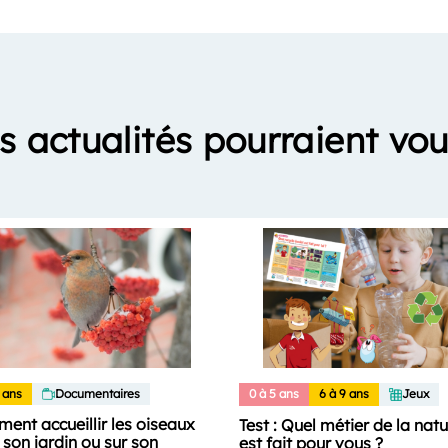
s actualités pourraient vou
 ans
Documentaires
0 à 5 ans
6 à 9 ans
Jeux
ent accueillir les oiseaux
Test : Quel métier de la nat
son jardin ou sur son
est fait pour vous ?