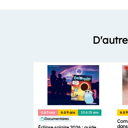
D'autre
0 à 5 ans
6 à 9 ans
10 à 15 ans
6 à 9
Documentaires
Comm
dans 
Éclipse solaire 2026 : guide