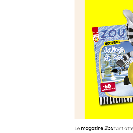
Le
magazine
Zou
tant att