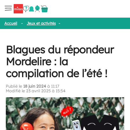
Accueil
-
Jeux et activités
-
Blagues du répondeur Mordelire : la co
Blagues du répondeur
Mordelire : la
compilation de l’été !
Publié le
18 juin 2024
à 11:17
Modifié le 23 avril 2025 à 15:54