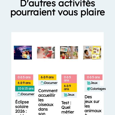
D'autres activités
pourraient vous plaire
0 à 5 ans
6 à 9 ans
0 à 5
0 à 5 ans
ans
6 à 9 ans
Documentaires
Jeux
6 à 9
10 à 15 ans
Coloriages
ans
Comment
Documentaires
accueillir
Jeux
Des
les
jeux sur
Éclipse
Test :
oiseaux
les
solaire
Quel
dans
animaux
2026 :
métier
son