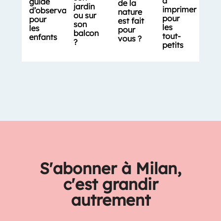
à
guide
de la
jardin
imprimer
d’observation
nature
ou sur
pour
pour
est fait
son
les
les
pour
balcon
tout-
enfants
vous ?
?
petits
S'abonner à Milan,
c'est grandir
autrement