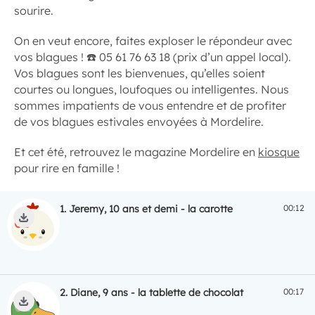
sourire.
On en veut encore, faites exploser le répondeur avec
vos blagues ! ☎️ 05 61 76 63 18 (prix d’un appel local).
Vos blagues sont les bienvenues, qu’elles soient
courtes ou longues, loufoques ou intelligentes. Nous
sommes impatients de vous entendre et de profiter
de vos blagues estivales envoyées à Mordelire.
Et cet été, retrouvez le magazine Mordelire en
kiosque
pour rire en famille !
1.
Jeremy, 10 ans et demi - la carotte
00:12
TÉLÉCHARGER
ECOUTER
2.
Diane, 9 ans - la tablette de chocolat
00:17
TÉLÉCHARGER
ECOUTER