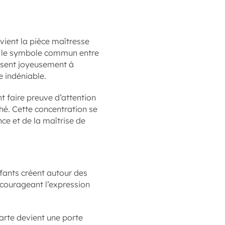
evient la pièce maîtresse
er le symbole commun entre
fusent joyeusement à
e indéniable.
t faire preuve d’attention
ché. Cette concentration se
ce et de la maîtrise de
enfants créent autour des
encourageant l’expression
rte devient une porte