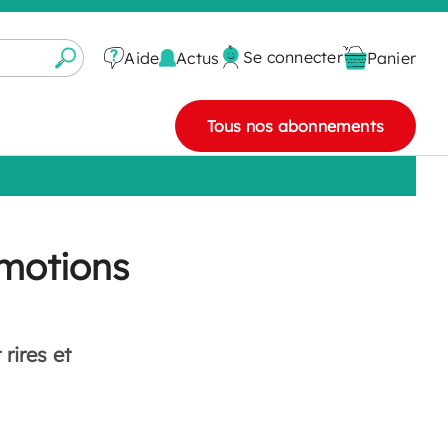
Se connecter
Actus
Aide
Panier
Tous nos abonnements
émotions
rires et