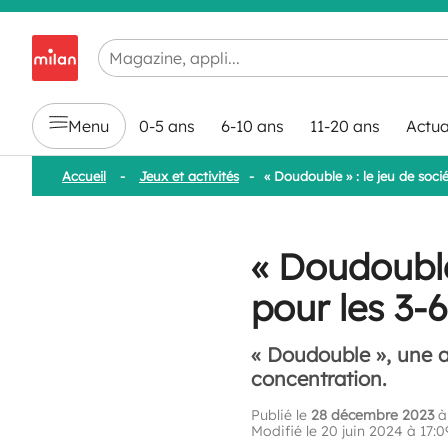
Chargement en cours...
Menu
0-5 ans
6-10 ans
11-20 ans
Actua
Accueil
-
Jeux et activités
-
« Doudouble » : le jeu de soci
« Doudouble
pour les 3-6
« Doudouble », une av
concentration.
Publié le
28 décembre 2023
à 
Modifié le 20 juin 2024 à 17:0