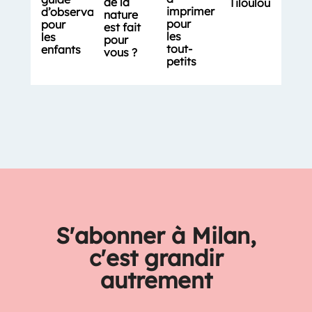
de la
Tiloulou
imprimer
d’observation
nature
pour
pour
est fait
les
les
pour
tout-
enfants
vous ?
petits
S'abonner à Milan,
c'est grandir
autrement