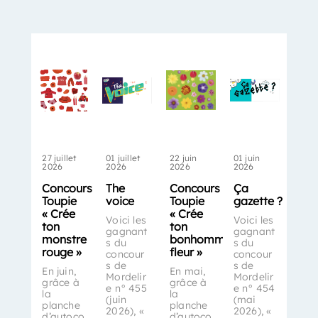
27 juillet
01 juillet
22 juin
01 juin
2026
2026
2026
2026
Concours
The
Concours
Ça
Toupie
voice
Toupie
gazette ?
« Crée
« Crée
Voici les
Voici les
ton
ton
gagnant
gagnant
monstre
bonhomme-
s du
s du
rouge »
fleur »
concour
concour
s de
s de
En juin,
En mai,
Mordelir
Mordelir
grâce à
grâce à
e n° 455
e n° 454
la
la
(juin
(mai
planche
planche
2026), «
2026), «
d’autoco
d’autoco