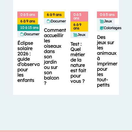
0 à 5 ans
6 à 9 ans
0 à 5
0 à 5 ans
ans
6 à 9 ans
Documentaires
Jeux
6 à 9
10 à 15 ans
Coloriages
ans
Comment
Documentaires
accueillir
Jeux
Des
les
jeux sur
Éclipse
Test :
oiseaux
les
solaire
Quel
dans
animaux
2026 :
métier
son
à
guide
de la
jardin
imprimer
d’observation
nature
ou sur
pour
pour
est fait
son
les
les
pour
balcon
tout-
enfants
vous ?
?
petits