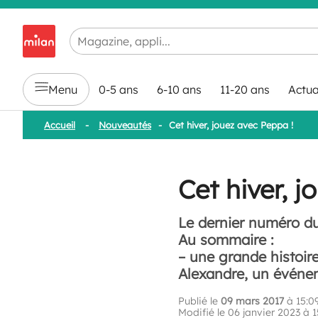
Chargement en cours...
Menu
0-5 ans
6-10 ans
11-20 ans
Actua
Accueil
-
Nouveautés
-
Cet hiver, jouez avec Peppa !
Cet hiver, 
Le dernier numéro du
Au sommaire :
– une grande histoir
Alexandre, un évén
Publié le
09 mars 2017
à 15:0
Modifié le 06 janvier 2023 à 1