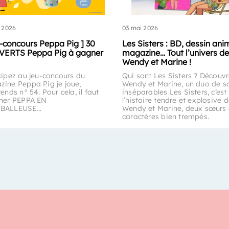
 2026
03 mai 2026
u-concours Peppa Pig ] 30
Les Sisters : BD, dessin ani
ERTS Peppa Pig à gagner
magazine… Tout l’univers de
Wendy et Marine !
cipez au jeu-concours du
Qui sont Les Sisters ? Découv
ine Peppa Pig je joue,
Wendy et Marine, un duo de s
rends n° 54. Pour cela, il faut
inséparables Les Sisters, c’est
iner PEPPA EN
l’histoire tendre et explosive 
BALLEUSE...
Wendy et Marine, deux sœurs
caractères bien trempés.