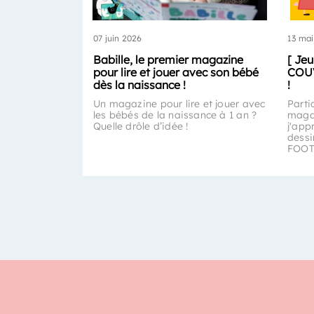
07 juin 2026
13 mai
Babille, le premier magazine
[ Je
pour lire et jouer avec son bébé
COUV
dès la naissance !
!
Un magazine pour lire et jouer avec
Parti
les bébés de la naissance à 1 an ?
magaz
Quelle drôle d’idée !
j'app
dess
FOOT