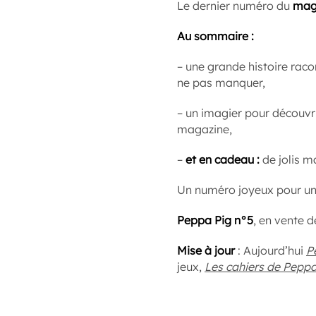
Le dernier numéro du
mag
Au sommaire :
– une grande histoire rac
ne pas manquer,
– un imagier pour découvri
magazine,
–
et en cadeau :
de jolis m
Un numéro joyeux pour un
Peppa Pig n°5
, en vente 
Mise à jour
: Aujourd’hui
P
jeux,
Les cahiers de Pepp