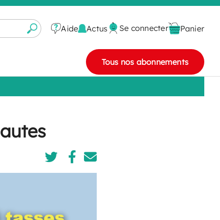
Se connecter
Actus
Aide
Panier
Tous nos abonnements
nautes