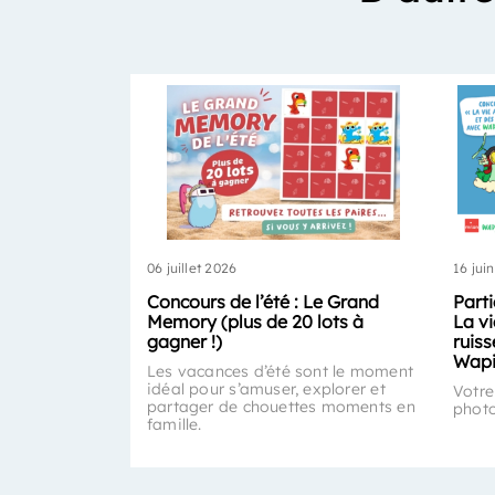
06 juillet 2026
16 jui
Concours de l’été : Le Grand
Part
Memory (plus de 20 lots à
La vi
gagner !)
ruis
Wapi
Les vacances d’été sont le moment
idéal pour s’amuser, explorer et
Votre
partager de chouettes moments en
photo
famille.