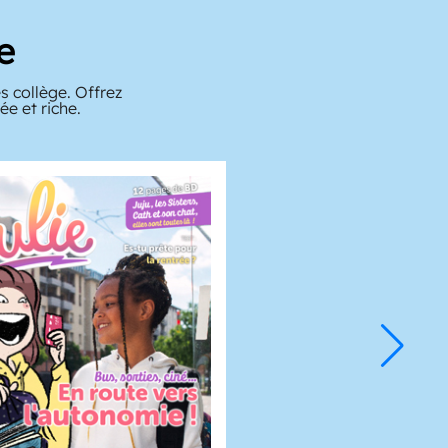
e
s collège. Offrez
e et riche.