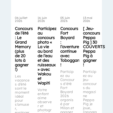
06 juillet
16 juin
05 juin
13 mai
2026
2026
2026
2026
Concours
Participez
Concours
[ Jeu-
de l’été
au
Fort
concours
: Le
concours
Boyard
Peppa
Grand
photo «
:
Pig ] 30
Memory
La vie
l’aventure
COUVERTS
(plus
au bord
continue
Peppa
de 20
de l’eau
avec
Pig à
lots à
et des
Toboggan
gagner
gagner
ruisseaux
!
!
!)
» avec
Particip
Particip
Wakou
ez au
ez au
Les
et
Concour
jeu-
vacance
Wapiti
s d'été
concour
s d’été
Fort
s du
sont le
Votre
Boyard
magazi
moment
enfant
2026
ne
idéal
aime
organis
Peppa
pour
observe
é par
Pig je
s’amuse
r et
Milan et
joue,
r,
photogr
gagnez
j'appren
explorer