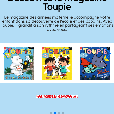
Picoti
e
Picoti accompagne les premières découvertes des béb
ec
de 9 mois à 3 ans. Votre tout-petit s’ouvre au monde e
ons
grandit en compagnie de héros rassurants.
S'ABONNER
DÉCOUVRIR