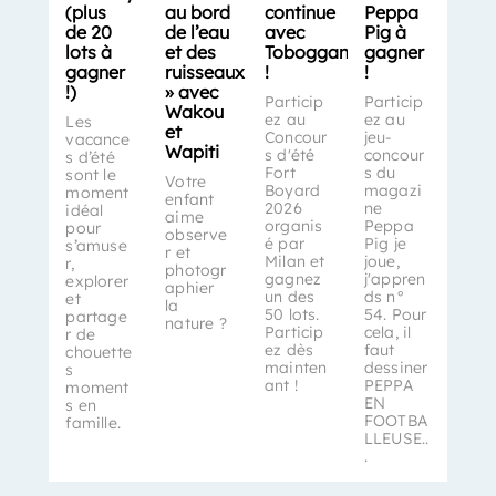
(plus
au bord
continue
Peppa
de 20
de l’eau
avec
Pig à
lots à
et des
Toboggan
gagner
gagner
ruisseaux
!
!
!)
» avec
Particip
Particip
Wakou
ez au
ez au
Les
et
Concour
jeu-
vacance
Wapiti
s d'été
concour
s d’été
Fort
s du
sont le
Votre
Boyard
magazi
moment
enfant
2026
ne
idéal
aime
organis
Peppa
pour
observe
é par
Pig je
s’amuse
r et
Milan et
joue,
r,
photogr
gagnez
j'appren
explorer
aphier
un des
ds n°
et
la
50 lots.
54. Pour
partage
nature ?
Particip
cela, il
r de
ez dès
faut
chouette
mainten
dessiner
s
ant !
PEPPA
moment
EN
s en
FOOTBA
famille.
LLEUSE..
.