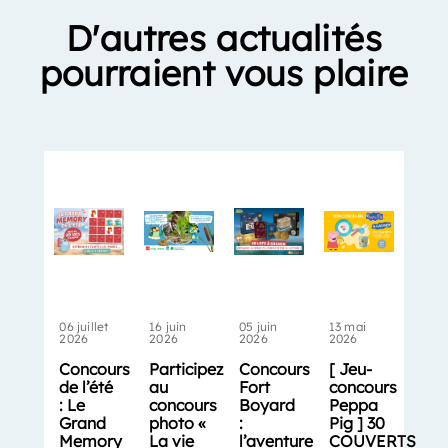
D'autres actualités
pourraient vous plaire
06 juillet
16 juin
05 juin
13 mai
2026
2026
2026
2026
Concours
Participez
Concours
[ Jeu-
de l’été
au
Fort
concours
: Le
concours
Boyard
Peppa
Grand
photo «
:
Pig ] 30
Memory
La vie
l’aventure
COUVERTS