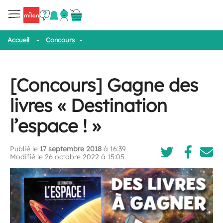
Accueil
-
Concours
-
[Concours] Gagne des livres « Destination l’e
[Concours] Gagne des
livres « Destination
l’espace ! »
Publié le
17 septembre 2018
à 16:39
Modifié le 26 octobre 2022 à 15:05