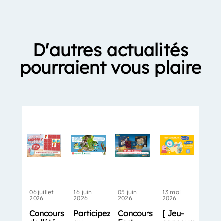
D'autres actualités
pourraient vous plaire
06 juillet
16 juin
05 juin
13 mai
2026
2026
2026
2026
Concours
Participez
Concours
[ Jeu-